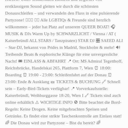
erstklassigem Sound gleiten wir durch die schönsten
Donauschleifen – und verwandeln den Fluss in eine pulsierende
Partyzone! 🏳️‍🌈🔥 🏳️‍🌈 Alle LGBTIQs & Freunde sind herzlich
willkommen – jeder hat Platz auf unserem QUEER BOAT! 🎧
MUSIK & DJs Warm Up by SCHWARZLICHT / Vienna / AT (
Kaiserbründl ALL STARS / Tanzpiraten) STAR DJ 🎛 SAEED ALI
– Star-DJ, bekannt von Prides in Madrid, Stockholm & mehr! 🔊
Treibende Beats & euphorische Klänge für eine unvergessliche
Nacht! 🎟 EINLASS & ABFAHRT 📍 Ort: MS Admiral Tegetthoff,
Reichsbrücke, Handelskai 265, Plattform 7, Wien ⏰ 18:00:
Boarding ⏰ 19:00 - 23:00: Schleifenfahrt auf der Donau ⏰
23:00: Ende & Ausklang 🎫 TICKETS & BUCHUNG 🔗 Schnell
sein – Early-Bird-Tickets verfügbar! 📍 Vorverkaufsstelle:
Kaiserbründl, Weihburggasse 18-20, Wien I 🔗 Tickets sind auch
online erhältlich ⚠️ WICHTIGE INFO 🚫 Bitte beachtet die Bord-
Regeln: Keine Drogen. Keine mitgebrachten Speisen und
Getränke. Es findet eine strikte Taschenkontrolle am Einlass statt!
🌈 Die Donau wird zur Partyzone – Bist du bereit? 🌈