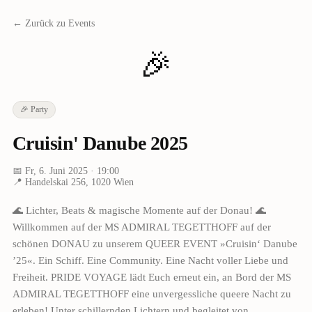
← Zurück zu Events
🎉
🎉
Party
Cruisin' Danube 2025
📅
Fr, 6. Juni 2025
· 19:00
📍
Handelskai 256, 1020 Wien
🌊 Lichter, Beats & magische Momente auf der Donau! 🌊
Willkommen auf der MS ADMIRAL TEGETTHOFF auf der
schönen DONAU zu unserem QUEER EVENT »Cruisin‘ Danube
’25«. Ein Schiff. Eine Community. Eine Nacht voller Liebe und
Freiheit. PRIDE VOYAGE lädt Euch erneut ein, an Bord der MS
ADMIRAL TEGETTHOFF eine unvergessliche queere Nacht zu
erleben! Unter schillernden Lichtern und begleitet von