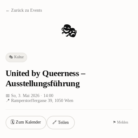
← Zurück zu Events
🎭
🎭
Kultur
United by Queerness –
Ausstellungsführung
📅
So, 3. Mai 2026
· 14:00
📍
Ramperstorffergasse 39, 1050 Wien
🗓 Zum Kalender
🔗 Teilen
⚑ Melden