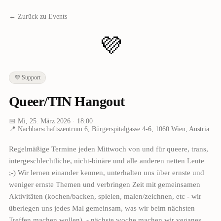
← Zurück zu Events
💜
💜
Support
Queer/TIN Hangout
📅
Mi, 25. März 2026
· 18:00
📍
Nachbarschaftszentrum 6, Bürgerspitalgasse 4-6, 1060 Wien, Austria
Regelmäßige Termine jeden Mittwoch von und für queere, trans,
intergeschlechtliche, nicht-binäre und alle anderen netten Leute
;-) Wir lernen einander kennen, unterhalten uns über ernste und
weniger ernste Themen und verbringen Zeit mit gemeinsamen
Aktivitäten (kochen/backen, spielen, malen/zeichnen, etc - wir
überlegen uns jedes Mal gemeinsam, was wir beim nächsten
Treffen machen wollen). - nächste woche machen wir veganes