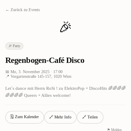
← Zurück zu Events
🎉
🎉
Party
Regenbogen-Café Disco
📅
Mo, 3. November 2025
· 17:00
📍
Vorgartenstraße 145-157, 1020 Wien
Let´s dance mit Herrn RoSi ! zu ElektroPop + DiscoHits 🌈🌈🌈🌈
🌈🌈🌈🌈 Queers + Allies welcome!
🗓 Zum Kalender
🔗 Mehr Info
🔗 Teilen
⚑ Melden