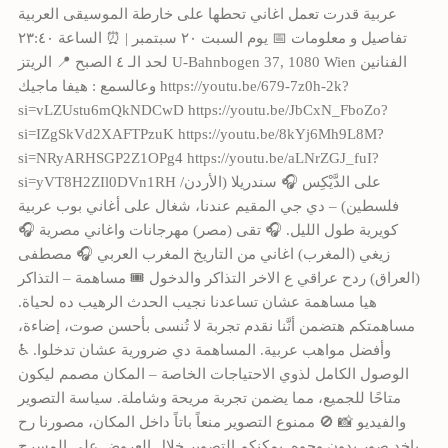
عربية قدرت تعمل اغاني تحطها على خارطة الموسيقى العربية
تفاصيل و معلومات 📅 يوم السبت ٢٠ سبتمبر | ⏰ الساعة ٢٣:٤٠
لحد الـ ٤ الصبح 📍 الريتز U-Bahnbogen 37, 1080 Wien الفنانين
وعالسمع : هيفا ماجيك https://youtu.be/679-7z0h-2k?
si=vLZUstu6mQkNDCwD https://youtu.be/JbCxN_FboZo?
si=IZgSkVd2XAFTPzuK https://youtu.be/8kYj6Mh9L8M?
si=NRyARHSGP2Z1OPg4 https://youtu.be/aLNrZGJ_fuI?
si=yVT8H2ZIl0DVn1RH على الدَّيْكِس 🎧 سندريلا (الأردن/
فلسطين) – دي جي المقيم عندنا، شغال على أغاني بوب عربية
كويرية طول الليل. 🎧 تقى (مصر) مهرجانات واغاني مصرية 🎧
زيغي (المغرب) اغاني من التاريخ المغرب العربي 🎧 مصطفى
(العراق) ردح عراقي ع الاخر التذاكر والدخول 🎟 مساهمة – التذاكر
هيا مساهمة عشان تساعدنا نجيب الحدث الرهيب ده لحياة.
مساهمتكم هتضمن أنَّنا نقدم تجربة لا تُنسى بأحسن صوت، إضاءة،
وأفضل مواهب عربية. المساهمة دي ضرورية عشان تدخلوا. ♿
الوصول الكامل لذوي الاحتياجات الخاصة – المكان مصمم ليكون
متاحًا للجميع، مما يضمن تجربة مريحة وشاملة. سياسة التصوير
والفيديو 📸 🚫 ممنوع التصوير منعاً باتاً داخل المكان، مصورنا رح
ياخد صور بدون وجوه. يمكنكم التصوير خلال العروض على المسرح