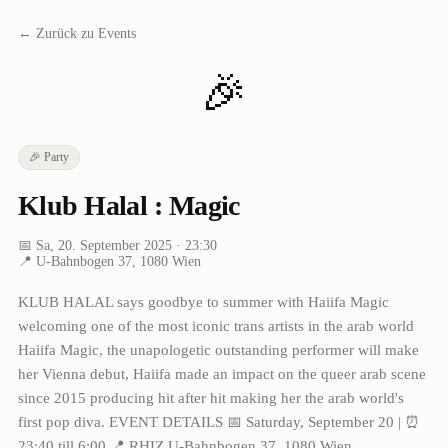
← Zurück zu Events
🎉
🎉
Party
Klub Halal : Magic
📅
Sa, 20. September 2025
· 23:30
📍
U-Bahnbogen 37, 1080 Wien
KLUB HALAL says goodbye to summer with Haiifa Magic
welcoming one of the most iconic trans artists in the arab world
Haiifa Magic, the unapologetic outstanding performer will make
her Vienna debut, Haiifa made an impact on the queer arab scene
since 2015 producing hit after hit making her the arab world's
first pop diva. EVENT DETAILS 📅 Saturday, September 20 | ⏰
23:40 till 6:00 📍 RHIZ U-Bahnbogen 37, 1080 Wien