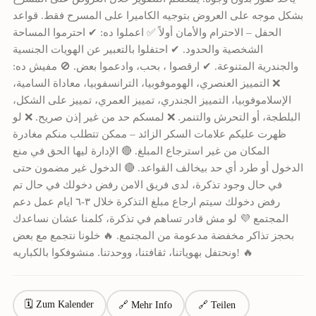
بشكل موجه على العروض بتوجيه الكاميرا على المسرح فقط. قواعد
الحفل – الاحترام والأمان أولاً ✅ اعملوا ده: ✔ احترموا المساحة
الشخصية والحدود. ✔ احتفلوا بالتعبير عن الهويات الجنسية
والجندرية المتنوعة. ✔ ارقصوا ، بحب، وادعموا بعض. 🚫 مفيش ده:
❌ التمييز العنصري، الهوموفوبيا، الترانسفوبيا، معاداة السامية،
الإسلاموفوبيا، التمييز الجندري، تمييز العمري، تمييز على الشكل،
البلطجة، أو التحرش والتنمر. ❌ لمسكم حد من غير إذن صريح. ❌ لو
ظهرت عليكم علامات السكر الزائد – ممكن تتطلب منكم مغادرة
المكان من غير استرجاع المبلغ. 🔴 الإدارة ليها الحق في منع
الدخول أو طرد أي حد بيخالف القواعد. 🔴 الدخول غير مضمون حتى
في حال وجود تذكرة، لدى فريق الامن رفض دخولك في حال تم
رفض دخولك سيتم ارجاع مبلغ التذكرة خلال ٣-٦ ايام عمل دعم
المجتمع 💜 لو مش قادر تساهم في تذكرة، كلمنا عشان نساعدك
بحجز تذاكر مخفضة مدعومة من المجتمع. 🔥 خلونا نتجمع مع بعض
ونحتفل بهوياتنا، ثقافتنا، ووحدتنا. منشوفكوا بالكباريه! 🔥
🗓 Zum Kalender
🔗 Mehr Info
🔗 Teilen