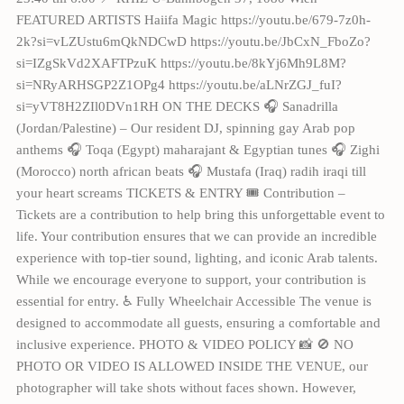
FEATURED ARTISTS Haiifa Magic https://youtu.be/679-7z0h-
2k?si=vLZUstu6mQkNDCwD https://youtu.be/JbCxN_FboZo?
si=IZgSkVd2XAFTPzuK https://youtu.be/8kYj6Mh9L8M?
si=NRyARHSGP2Z1OPg4 https://youtu.be/aLNrZGJ_fuI?
si=yVT8H2ZIl0DVn1RH ON THE DECKS 🎧 Sanadrilla
(Jordan/Palestine) – Our resident DJ, spinning gay Arab pop
anthems 🎧 Toqa (Egypt) maharajant & Egyptian tunes 🎧 Zighi
(Morocco) north african beats 🎧 Mustafa (Iraq) radih iraqi till
your heart screams TICKETS & ENTRY 🎟 Contribution –
Tickets are a contribution to help bring this unforgettable event to
life. Your contribution ensures that we can provide an incredible
experience with top-tier sound, lighting, and iconic Arab talents.
While we encourage everyone to support, your contribution is
essential for entry. ♿️ Fully Wheelchair Accessible The venue is
designed to accommodate all guests, ensuring a comfortable and
inclusive experience. PHOTO & VIDEO POLICY 📸 🚫 NO
PHOTO OR VIDEO IS ALLOWED INSIDE THE VENUE, our
photographer will take shots without faces shown. However,