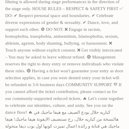
filming is allowed during stage performances in the direction of
the stage only. HOUSE RULES – RESPECT & SAFETY FIRST ✅
DO: ✔ Respect personal space and boundaries. ✔ Celebrate
diverse expressions of gender & sexuality. ✔ Dance, love, and
support each other. 🚫 DO NOT: ❌ Engage in racism,
homophobia, transphobia, antisemitism, Islamophobia, sexism,
ableism, ageism, body shaming, bullying, or harassment. ❌
Touch anyone without explicit consent. ❌ Get visibly intoxicated
– You may be asked to leave without refund. 🔴 Management
reserves the right to deny entry or remove individuals who violate
these rules. 🔴 Having a ticket won't guarantee your entry as door
selection applies, in case you were denied entry your ticket will
be refunded in 3-6 business days COMMUNITY SUPPORT 💜 If
you cannot afford the ticket contribution, please contact us for
our community-supported reduced tickets. 🔥 Let’s come together
to celebrate our identities, culture, and unity. See you on the
dance floor! 🔥 كباريه حلال يودع الصيف مع هيفا ماجيك في
هالنسخة من كباريه حلال، رح نستضيف الايقونة هيفا ماجيك! هيفا
ماجيك هي فنانة و رائدة اعمال تميزت كونها اول بوب ديفا متحولة