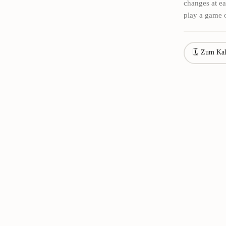
changes at ea
play a game o
🗓 Zum Kal