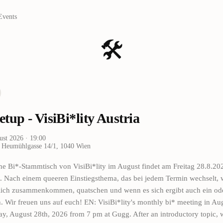
Events
🛠️
tup - VisiBi*lity Austria
ust 2026
· 19:00
 Heumühlgasse 14/1, 1040 Wien
he Bi*-Stammtisch von VisiBi*lity im August findet am Freitag 28.8.20
t. Nach einem queeren Einstiegsthema, das bei jedem Termin wechselt, 
lich zusammenkommen, quatschen und wenn es sich ergibt auch ein od
n. Wir freuen uns auf euch! EN: VisiBi*lity's monthly bi* meeting in Aug
ay, August 28th, 2026 from 7 pm at Gugg. After an introductory topic, 