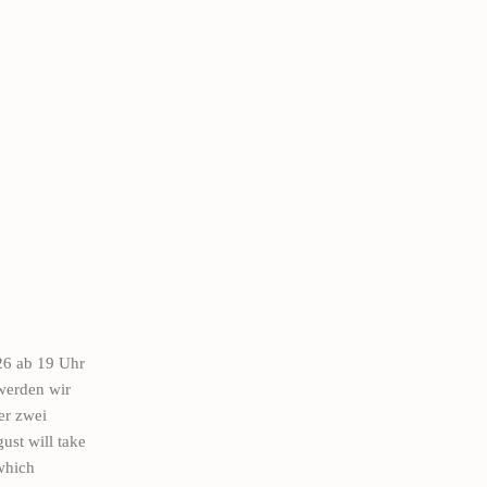
26 ab 19 Uhr
werden wir
er zwei
ust will take
which