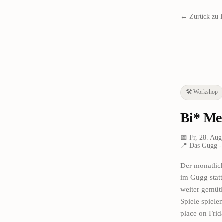
← Zurück zu 
🛠️
Workshop
Bi* Mee
📅
Fr, 28. Aug
📍
Das Gugg -
Der monatlic
im Gugg stat
weiter gemüt
Spiele spiele
place on Frid