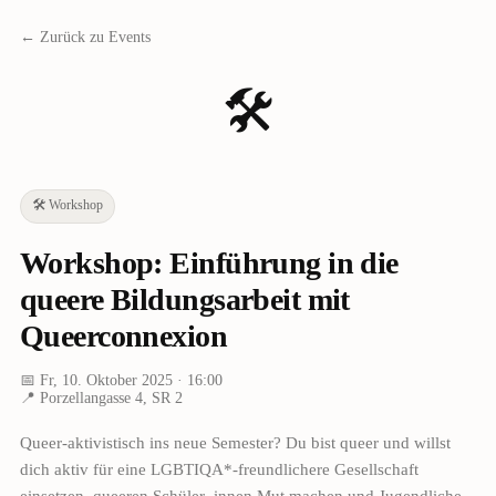
← Zurück zu Events
🛠️
🛠️
Workshop
Workshop: Einführung in die
queere Bildungsarbeit mit
Queerconnexion
📅
Fr, 10. Oktober 2025
· 16:00
📍
Porzellangasse 4, SR 2
Queer-aktivistisch ins neue Semester? Du bist queer und willst
dich aktiv für eine LGBTIQA*-freundlichere Gesellschaft
einsetzen, queeren Schüler_innen Mut machen und Jugendliche