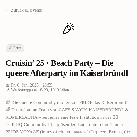
← Zurück zu Events
🎉
🎉
Party
Cruisin’ 25 · Beach Party – Die
queere Afterparty im Kaiserbründl
📅
Fr, 6. Juni 2025
· 23:59
📍
Weihburggasse 18-20, 1010 Wien
🌈 Die queere Community erobert zur PRIDE das Kaiserbründl!
🌈 Das bekannte Team von CAFÉ SAVOY, KAISERBRÜNDL &
RÖMERSAUNA – seit jeher eine feste Institution in der 🏳️‍🌈
LGBTIQ-Community🏳️‍🌈 – präsentiert Euch unter dem Banner
PRIDE VOYAGE (französisch „vojaaaaasch“) queere Events, die