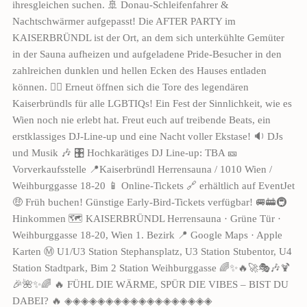
ihresgleichen suchen. 🚢 Donau-Schleifenfahrer &
Nachtschwärmer aufgepasst! Die AFTER PARTY im
KAISERBRÜNDL ist der Ort, an dem sich unterkühlte Gemüter
in der Sauna aufheizen und aufgeladene Pride-Besucher in den
zahlreichen dunklen und hellen Ecken des Hauses entladen
können. 🏳️‍🌈 Erneut öffnen sich die Tore des legendären
Kaiserbründls für alle LGBTIQs! Ein Fest der Sinnlichkeit, wie es
Wien noch nie erlebt hat. Freut euch auf treibende Beats, ein
erstklassiges DJ-Line-up und eine Nacht voller Ekstase! 🔉 DJs
und Musik 🎶 🎛 Hochkarätiges DJ Line-up: TBA 🎫
Vorverkaufsstelle 📍Kaiserbründl Herrensauna / 1010 Wien /
Weihburggasse 18-20 📱 Online-Tickets 🔗 erhältlich auf EventJet
🤑 Früh buchen! Günstige Early-Bird-Tickets verfügbar! 🚐🚋🚇
Hinkommen 🗺️ KAISERBRÜNDL Herrensauna · Grüne Tür ·
Weihburggasse 18-20, Wien 1. Bezirk 📍 Google Maps · Apple
Karten Ⓜ️ U1/U3 Station Stephansplatz, U3 Station Stubentor, U4
Station Stadtpark, Bim 2 Station Weihburggasse 🌈✨🔥🚀🎭🎶🍹
🎉🌺✨🌈 🔥 FÜHL DIE WÄRME, SPÜR DIE VIBES – BIST DU
DABEI? 🔥 ◈◈◈◈◈◈◈◈◈◈◈◈◈◈◈◈◈◈