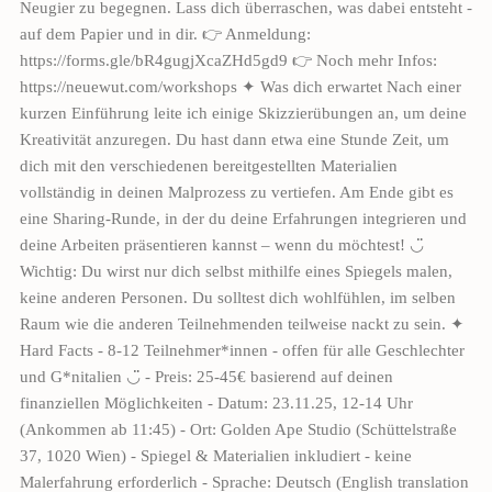
Neugier zu begegnen. Lass dich überraschen, was dabei entsteht -
auf dem Papier und in dir. 👉 Anmeldung:
https://forms.gle/bR4gugjXcaZHd5gd9 👉 Noch mehr Infos:
https://neuewut.com/workshops ✦ Was dich erwartet Nach einer
kurzen Einführung leite ich einige Skizzierübungen an, um deine
Kreativität anzuregen. Du hast dann etwa eine Stunde Zeit, um
dich mit den verschiedenen bereitgestellten Materialien
vollständig in deinen Malprozess zu vertiefen. Am Ende gibt es
eine Sharing-Runde, in der du deine Erfahrungen integrieren und
deine Arbeiten präsentieren kannst – wenn du möchtest! ◡̈
Wichtig: Du wirst nur dich selbst mithilfe eines Spiegels malen,
keine anderen Personen. Du solltest dich wohlfühlen, im selben
Raum wie die anderen Teilnehmenden teilweise nackt zu sein. ✦
Hard Facts - 8-12 Teilnehmer*innen - offen für alle Geschlechter
und G*nitalien ◡̈ - Preis: 25-45€ basierend auf deinen
finanziellen Möglichkeiten - Datum: 23.11.25, 12-14 Uhr
(Ankommen ab 11:45) - Ort: Golden Ape Studio (Schüttelstraße
37, 1020 Wien) - Spiegel & Materialien inkludiert - keine
Malerfahrung erforderlich - Sprache: Deutsch (English translation