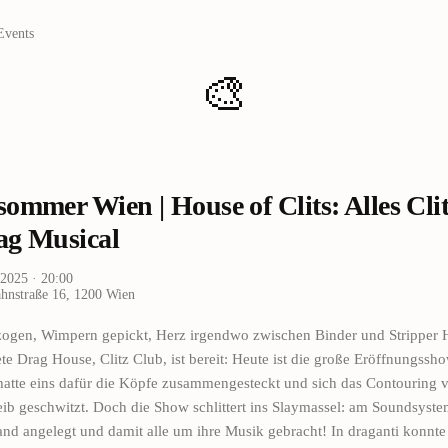
Events
🎨
ommer Wien | House of Clits: Alles Clit
ag Musical
i 2025
· 20:00
hnstraße 16, 1200 Wien
ezogen, Wimpern gepickt, Herz irgendwo zwischen Binder und Stripper 
e Drag House, Clitz Club, ist bereit: Heute ist die große Eröffnungssh
atte eins dafür die Köpfe zusammengesteckt und sich das Contouring v
ib geschwitzt. Doch die Show schlittert ins Slaymassel: am Soundsyst
and angelegt und damit alle um ihre Musik gebracht! In draganti konnt