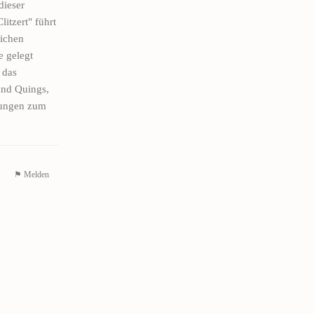
dieser
itzert" führt
eichen
e gelegt
 das
und Quings,
tungen zum
⚑ Melden