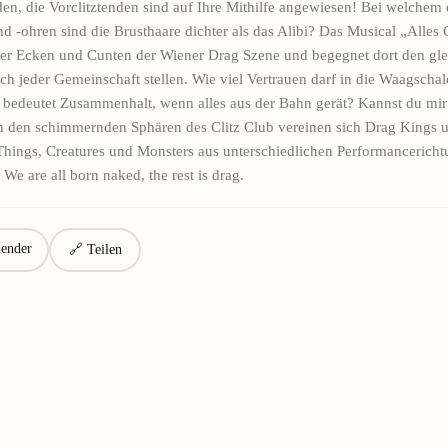
en, die Vorclitztenden sind auf Ihre Mithilfe angewiesen! Bei welchem 
d -ohren sind die Brusthaare dichter als das Alibi? Das Musical „Alles Cl
der Ecken und Cunten der Wiener Drag Szene und begegnet dort den gl
ich jeder Gemeinschaft stellen. Wie viel Vertrauen darf in die Waagschal
bedeutet Zusammenhalt, wenn alles aus der Bahn gerät? Kannst du mir
 den schimmernden Sphären des Clitz Club vereinen sich Drag Kings 
hings, Creatures und Monsters aus unterschiedlichen Performancerich
 We are all born naked, the rest is drag.
ender
🔗 Teilen