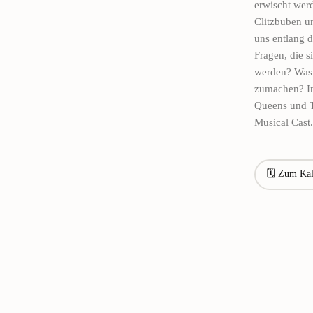
erwischt werd
Clitzbuben un
uns entlang 
Fragen, die s
werden? Was 
zumachen? In
Queens und T
Musical Cast.
🗓 Zum Kal