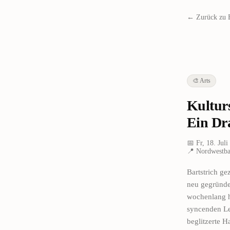
← Zurück zu 
🎨
Arts
Kulturs
Ein Dr
📅
Fr, 18. Jul
📍
Nordwestba
Bartstrich g
neu gegründet
wochenlang h
syncenden Le
beglitzerte H