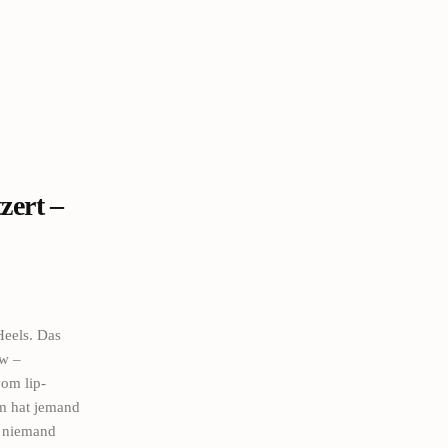
zert –
Heels. Das
ow ‒
om lip-
em hat jemand
e niemand