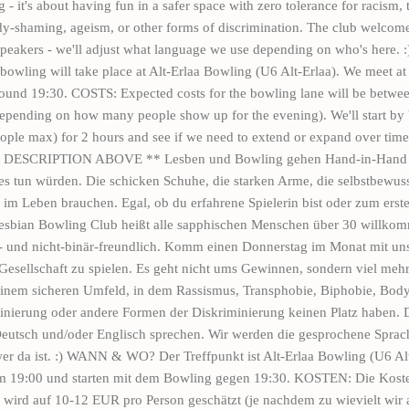
 - it's about having fun in a safer space with zero tolerance for racism,
dy-shaming, ageism, or other forms of discrimination. The club welcom
speakers - we'll adjust what language we use depending on who's here
wling will take place at Alt-Erlaa Bowling (U6 Alt-Erlaa). We meet at 
round 19:30. COSTS: Expected costs for the bowling lane will be betw
depending on how many people show up for the evening). We'll start by
eople max) for 2 hours and see if we need to extend or expand over time.
DESCRIPTION ABOVE ** Lesben und Bowling gehen Hand-in-Hand wi
es tun würden. Die schicken Schuhe, die starken Arme, die selbstbewus
r im Leben brauchen. Egal, ob du erfahrene Spielerin bist oder zum erst
Lesbian Bowling Club heißt alle sapphischen Menschen über 30 willko
ns- und nicht-binär-freundlich. Komm einen Donnerstag im Monat mit u
 Gesellschaft zu spielen. Es geht nicht ums Gewinnen, sondern viel me
einem sicheren Umfeld, in dem Rassismus, Transphobie, Biphobie, Bod
minierung oder andere Formen der Diskriminierung keinen Platz haben. D
e Deutsch und/oder Englisch sprechen. Wir werden die gesprochene Sprac
er da ist. :) WANN & WO? Der Treffpunkt ist Alt-Erlaa Bowling (U6 Alt
um 19:00 und starten mit dem Bowling gegen 19:30. KOSTEN: Die Koste
wird auf 10-12 EUR pro Person geschätzt (je nachdem zu wievielt wir