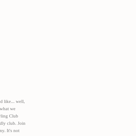
ike... well,
s what we
wling Club
dly club. Join
. It's not