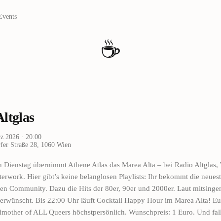
Events
☕
ltglas
rz 2026
· 20:00
er Straße 28, 1060 Wien
n Dienstag übernimmt Athene Atlas das Marea Alta – bei Radio Altglas,
erwork. Hier gibt’s keine belanglosen Playlists: Ihr bekommt die neues
ren Community. Dazu die Hits der 80er, 90er und 2000er. Laut mitsinge
 erwünscht. Bis 22:00 Uhr läuft Cocktail Happy Hour im Marea Alta! E
dmother of ALL Queers höchstpersönlich. Wunschpreis: 1 Euro. Und falls