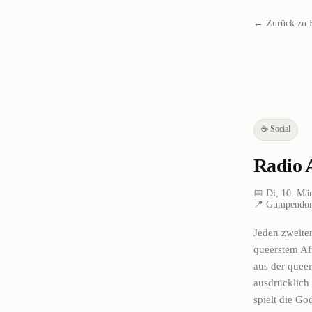
← Zurück zu 
☕
Social
Radio A
📅
Di, 10. Mä
📍
Gumpendorf
Jeden zweite
queerstem Aft
aus der quee
ausdrücklich
spielt die Go