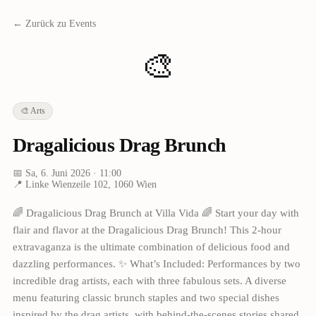
← Zurück zu Events
🎨
🎨
Arts
Dragalicious Drag Brunch
📅
Sa, 6. Juni 2026
· 11:00
📍
Linke Wienzeile 102, 1060 Wien
🌈 Dragalicious Drag Brunch at Villa Vida 🌈 Start your day with
flair and flavor at the Dragalicious Drag Brunch! This 2-hour
extravaganza is the ultimate combination of delicious food and
dazzling performances. ✨ What’s Included: Performances by two
incredible drag artists, each with three fabulous sets. A diverse
menu featuring classic brunch staples and two special dishes
inspired by the drag artists, with behind-the-scenes stories shared