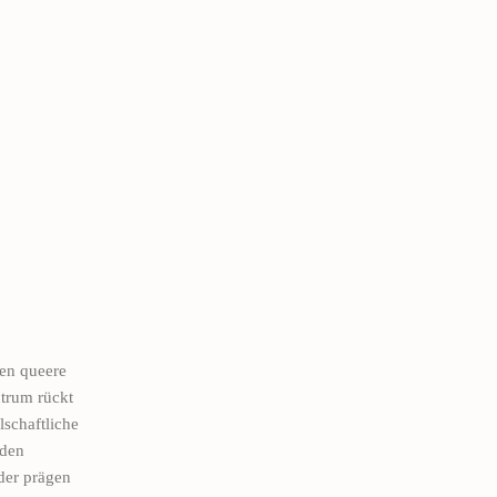
gen queere
ntrum rückt
lschaftliche
rden
der prägen