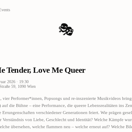
Events
🎭
e Tender, Love Me Queer
ruar 2026
· 19:30
Straße 59, 1090 Wien
s, vier Performer*innen, Popsongs und re-inszenierte Musikvideos brin
 auf die Bühne – eine Performance, die queere Lebensrealitäten ins Ze
e Errungenschaften verschiedener Generationen feiert. Wie prägen gesel
 Verständnis von Liebe, Geschlecht und Identität? Welche Kämpfe wu
lche übersehen, welche flammen neu – welche erneut auf? Welche Bil