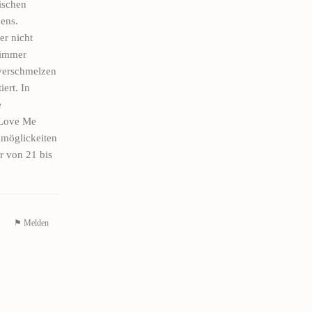
ischen
bens.
er nicht
 immer
 verschmelzen
ert. In
e
 „Love Me
nmöglickeiten
r von 21 bis
⚑ Melden