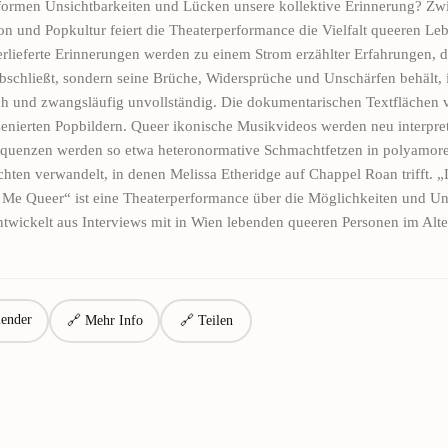
formen Unsichtbarkeiten und Lücken unsere kollektive Erinnerung? Zw
n und Popkultur feiert die Theaterperformance die Vielfalt queeren Le
rlieferte Erinnerungen werden zu einem Strom erzählter Erfahrungen, d
abschließt, sondern seine Brüche, Widersprüche und Unschärfen behält,
ch und zwangsläufig unvollständig. Die dokumentarischen Textflächen
enierten Popbildern. Queer ikonische Musikvideos werden neu interpreti
equenzen werden so etwa heteronormative Schmachtfetzen in polyamor
chten verwandelt, in denen Melissa Etheridge auf Chappel Roan trifft.
 Me Queer“ ist eine Theaterperformance über die Möglichkeiten und U
ntwickelt aus Interviews mit in Wien lebenden queeren Personen im Alte
ender
🔗 Mehr Info
🔗 Teilen