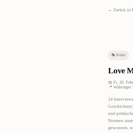
← Zurück zu 
🎭
Kultur
Love M
📅
Fr, 20. Feb
📍
Währinger 
24 Interview
Geschichte(n)
und politisch
Normen unser
gewonnen, we