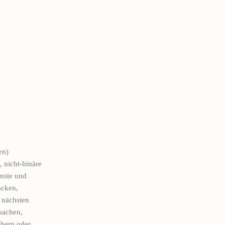
en)
 nicht-binäre
rnste und
acken,
 nächsten
sachen,
abern oder