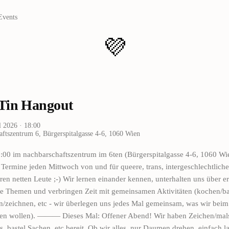
Events
💜
Tin Hangout
l 2026
· 18:00
ftszentrum 6, Bürgerspitalgasse 4-6, 1060 Wien
:00 im nachbarschaftszentrum im 6ten (Bürgerspitalgasse 4-6, 1060 Wi
ermine jeden Mittwoch von und für queere, trans, intergeschlechtliche,
ren netten Leute ;-) Wir lernen einander kennen, unterhalten uns über e
te Themen und verbringen Zeit mit gemeinsamen Aktivitäten (kochen/b
en/zeichnen, etc - wir überlegen uns jedes Mal gemeinsam, was wir beim
en wollen). ——— Dieses Mal: Offener Abend! Wir haben Zeichen/mal
s, bastel Sachen, etc bereit. Ob wir alles, nur Daumen drehen, einfach l