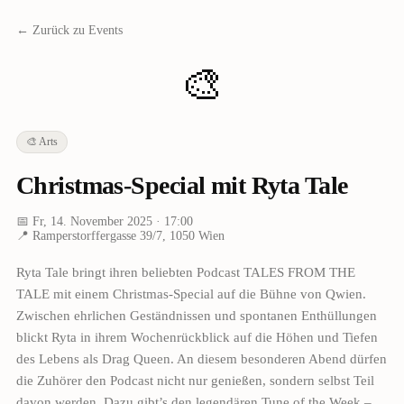
← Zurück zu Events
🎨
🎨
Arts
Christmas-Special mit Ryta Tale
📅
Fr, 14. November 2025
· 17:00
📍
Ramperstorffergasse 39/7, 1050 Wien
Ryta Tale bringt ihren beliebten Podcast TALES FROM THE
TALE mit einem Christmas-Special auf die Bühne von Qwien.
Zwischen ehrlichen Geständnissen und spontanen Enthüllungen
blickt Ryta in ihrem Wochenrückblick auf die Höhen und Tiefen
des Lebens als Drag Queen. An diesem besonderen Abend dürfen
die Zuhörer den Podcast nicht nur genießen, sondern selbst Teil
davon werden. Dazu gibt’s den legendären Tune of the Week –