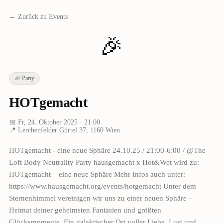
← Zurück zu Events
🎉
🎉
Party
HOTgemacht
📅
Fr, 24. Oktober 2025
· 21:00
📍
Lerchenfelder Gürtel 37, 1160 Wien
HOTgemacht - eine neue Sphäre 24.10.25 / 21:00-6:00 / @The
Loft Body Neutrality Party hausgemacht x Hot&Wet wird zu:
HOTgemacht – eine neue Sphäre Mehr Infos auch unter:
https://www.hausgemacht.org/events/hotgemacht Unter dem
Sternenhimmel vereinigen wir uns zu einer neuen Sphäre –
Heimat deiner geheimsten Fantasien und größten
Glücksmomente. Ein galaktischer Ort voller Liebe, Lust und