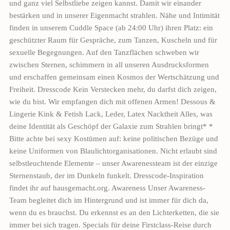
und ganz viel Selbstliebe zeigen kannst. Damit wir einander
bestärken und in unserer Eigenmacht strahlen. Nähe und Intimität
finden in unserem Cuddle Space (ab 24:00 Uhr) ihren Platz: ein
geschützter Raum für Gespräche, zum Tanzen, Kuscheln und für
sexuelle Begegnungen. Auf den Tanzflächen schweben wir
zwischen Sternen, schimmern in all unseren Ausdrucksformen
und erschaffen gemeinsam einen Kosmos der Wertschätzung und
Freiheit. Dresscode Kein Verstecken mehr, du darfst dich zeigen,
wie du bist. Wir empfangen dich mit offenen Armen! Dessous &
Lingerie Kink & Fetish Lack, Leder, Latex Nacktheit Alles, was
deine Identität als Geschöpf der Galaxie zum Strahlen bringt* *
Bitte achte bei sexy Kostümen auf: keine politischen Bezüge und
keine Uniformen von Blaulichtorganisationen. Nicht erlaubt sind
selbstleuchtende Elemente – unser Awarenessteam ist der einzige
Sternenstaub, der im Dunkeln funkelt. Dresscode-Inspiration
findet ihr auf hausgemacht.org. Awareness Unser Awareness-
Team begleitet dich im Hintergrund und ist immer für dich da,
wenn du es brauchst. Du erkennst es an den Lichterketten, die sie
immer bei sich tragen. Specials für deine Firstclass-Reise durch