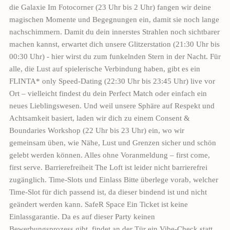
die Galaxie Im Fotocorner (23 Uhr bis 2 Uhr) fangen wir deine
magischen Momente und Begegnungen ein, damit sie noch lange
nachschimmern. Damit du dein innerstes Strahlen noch sichtbarer
machen kannst, erwartet dich unsere Glitzerstation (21:30 Uhr bis
00:30 Uhr) - hier wirst du zum funkelnden Stern in der Nacht. Für
alle, die Lust auf spielerische Verbindung haben, gibt es ein
FLINTA* only Speed-Dating (22:30 Uhr bis 23:45 Uhr) live vor
Ort – vielleicht findest du dein Perfect Match oder einfach ein
neues Lieblingswesen. Und weil unsere Sphäre auf Respekt und
Achtsamkeit basiert, laden wir dich zu einem Consent &
Boundaries Workshop (22 Uhr bis 23 Uhr) ein, wo wir
gemeinsam üben, wie Nähe, Lust und Grenzen sicher und schön
gelebt werden können. Alles ohne Voranmeldung – first come,
first serve. Barrierefreiheit The Loft ist leider nicht barrierefrei
zugänglich. Time-Slots und Einlass Bitte überlege vorab, welcher
Time-Slot für dich passend ist, da dieser bindend ist und nicht
geändert werden kann. SafeR Space Ein Ticket ist keine
Einlassgarantie. Da es auf dieser Party keinen
Bewerbungsprozess gibt, findet an der Tür ein Vibe-Check statt.