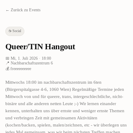
← Zurück zu Events
☕
Social
Queer/TIN Hangout
📅
Mi, 1. Juli 2026
· 18:00
📍
Nachbarschaftszentrum 6
💰
freeeeeeeeee
Mittwochs 18:00 im nachbarschaftszentrum im 6ten
(Bürgerspitalgasse 4-6, 1060 Wien) Regelmäßige Termine jeden
Mittwoch von und für queere, trans, intergeschlechtliche, nicht-
binäre und alle anderen netten Leute ;-) Wir lernen einander
kennen, unterhalten uns über ernste und weniger ernste Themen
und verbringen Zeit mit gemeinsamen Aktivitäten
(kochen/backen, spielen, malen/zeichnen, etc - wir überlegen uns
jedes Mal gemeinsam, was wir beim nächsten Treffen machen