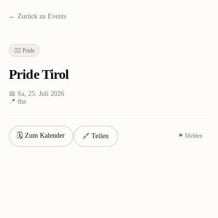
← Zurück zu Events
🏳️‍🌈
Pride
Pride Tirol
📅
Sa, 25. Juli 2026
📍
tba
🗓 Zum Kalender
🔗 Teilen
⚑ Melden