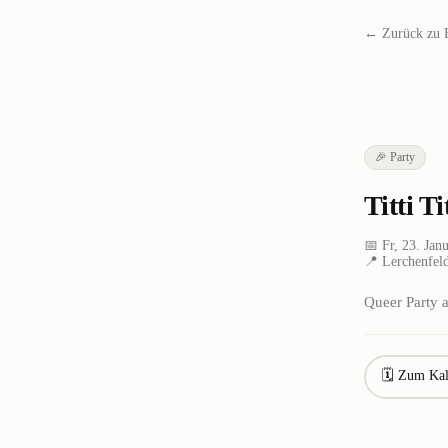
← Zurück zu 
🎉
Party
Titti T
📅
Fr, 23. Jan
📍
Lerchenfeld
Queer Party a
🗓 Zum Kal