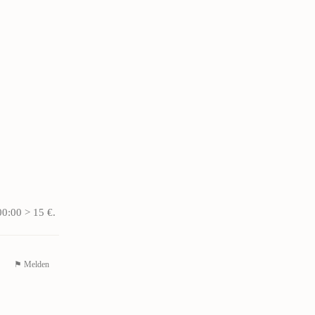
00:00 > 15 €.
⚑ Melden