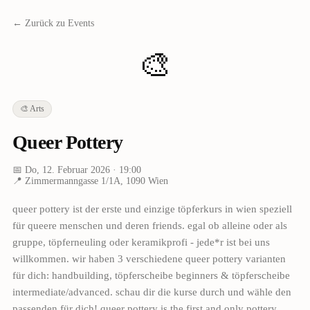
← Zurück zu Events
🎨
🎨
Arts
Queer Pottery
📅
Do, 12. Februar 2026
· 19:00
📍
Zimmermanngasse 1/1A, 1090 Wien
queer pottery ist der erste und einzige töpferkurs in wien speziell
für queere menschen und deren friends. egal ob alleine oder als
gruppe, töpferneuling oder keramikprofi - jede*r ist bei uns
willkommen. wir haben 3 verschiedene queer pottery varianten
für dich: handbuilding, töpferscheibe beginners & töpferscheibe
intermediate/advanced. schau dir die kurse durch und wähle den
passenden für dich! queer pottery is the first and only pottery