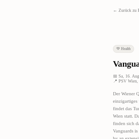
← Zurück zu 
💚
Health
Vanguar
📅
Sa, 16. Au
📍
PSV Wien, 
Der Wiener Q
einzigartige
findet das Tu
Wien statt. D
finden sich 
Vanguards is 
by an extensi