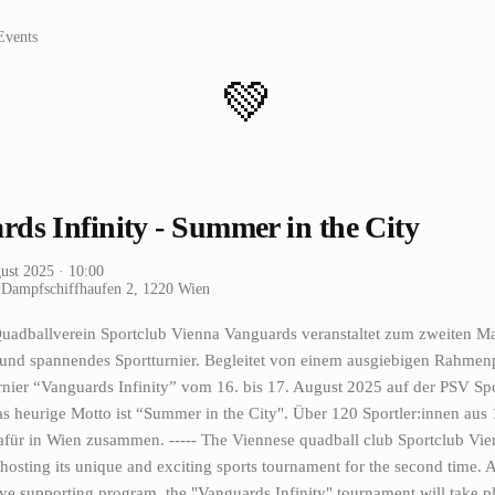
Events
💚
ds Infinity - Summer in the City
gust 2025
· 10:00
Dampfschiffhaufen 2, 1220 Wien
uadballverein Sportclub Vienna Vanguards veranstaltet zum zweiten Ma
s und spannendes Sportturnier. Begleitet von einem ausgiebigen Rahm
rnier “Vanguards Infinity” vom 16. bis 17. August 2025 auf der PSV Sp
as heurige Motto ist “Summer in the City". Über 120 Sportler:innen aus
dafür in Wien zusammen. ----- The Viennese quadball club Sportclub Vi
hosting its unique and exciting sports tournament for the second time
ve supporting program, the "Vanguards Infinity" tournament will take p