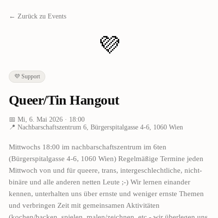
← Zurück zu Events
💜
💜
Support
Queer/Tin Hangout
📅
Mi, 6. Mai 2026
· 18:00
📍
Nachbarschaftszentrum 6, Bürgerspitalgasse 4-6, 1060 Wien
Mittwochs 18:00 im nachbarschaftszentrum im 6ten
(Bürgerspitalgasse 4-6, 1060 Wien) Regelmäßige Termine jeden
Mittwoch von und für queere, trans, intergeschlechtliche, nicht-
binäre und alle anderen netten Leute ;-) Wir lernen einander
kennen, unterhalten uns über ernste und weniger ernste Themen
und verbringen Zeit mit gemeinsamen Aktivitäten
(kochen/backen, spielen, malen/zeichnen, etc - wir überlegen uns