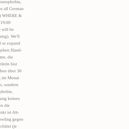
 transphobia,
es all German
. :) WHERE &
 19:00
 will be
ing). We'll
nd or expand
gehen Hand-
rme, die
lerin bist
chen über 30
g im Monat
n, sondern
phobie,
rung keinen
en die
t ist Alt-
Bowling gegen
hätzt (je