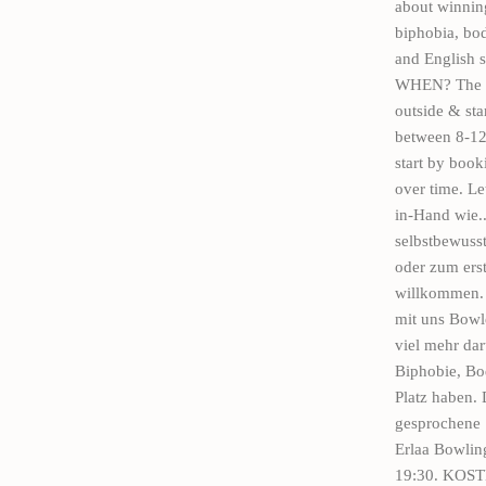
about winning
biphobia, bo
and English 
WHEN? The bo
outside & sta
between 8-12
start by book
over time. 
in-Hand wie..
selbstbewusst
oder zum ers
willkommen. 
mit uns Bowl
viel mehr da
Biphobie, Bo
Platz haben. 
gesprochene 
Erlaa Bowlin
19:30. KOSTE