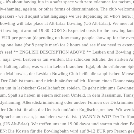
 - it's about having fun in a safer space with zero tolerance for racism,
dy-shaming, ageism, or other forms of discrimination. The club welcom
speakers - we'll adjust what language we use depending on who's here
wling will take place at Alt-Erlaa Bowling (U6 Alt-Erlaa). We meet at
rt bowling at around 19:30. COSTS: Expected costs for the bowling lane
 EUR per person (depending on how many people show up for the even
ing one lane (for 8 people max) for 2 hours and see if we need to exte
Let's see! ** ENGLISH DESCRIPTION ABOVE ** Lesben und Bowling 
. naja, zwei Lesben es tun würden. Die schicken Schuhe, die starken A
e Haltung: alles, was wir im Leben brauchen. Egal, ob du erfahrene Spie
ten Mal bowlst, der Lesbian Bowling Club heißt alle sapphischen Mens
Der Club ist trans- und nicht-binär-freundlich. Komm einen Donnersta
en um in lesbischer Gesellschaft zu spielen. Es geht nicht ums Gewinne
rum, Spaß zu haben in einem sicheren Umfeld, in dem Rassismus, Trans
dyshaming, Altersdiskriminierung oder andere Formen der Diskriminie
Der Club ist für alle, die Deutsch und/oder Englisch sprechen. Wir werd
Sprache anpassen, je nachdem wer da ist. :) WANN & WO? Der Treffpunk
g (U6 Alt-Erlaa). Wir treffen uns um 19:00 davor und starten mit dem 
N: Die Kosten für die Bowlingbahn wird auf 8-12 EUR pro Person gesc