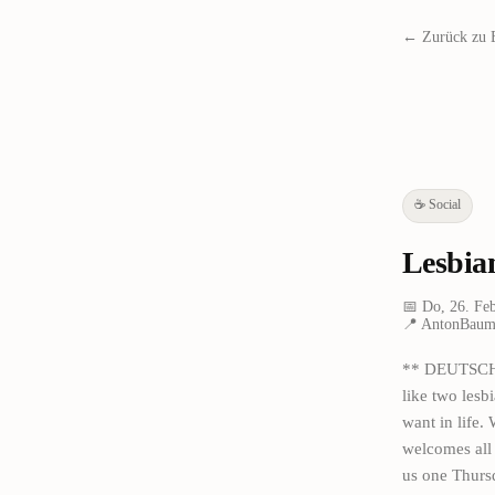
← Zurück zu 
☕
Social
Lesbia
📅
Do, 26. Fe
📍
AntonBaumg
** DEUTSCHE
like two lesb
want in life.
welcomes all 
us one Thursd