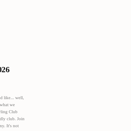
026
ike... well,
s what we
wling Club
dly club. Join
. It's not