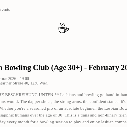
Events
☕
n Bowling Club (Age 30+) - February 2
bruar 2026
· 19:00
artner Straße 40, 1230 Wien
 BESCHREIBUNG UNTEN ** Lesbians and bowling go hand-in-hand l
ians would. The dapper shoes, the strong arms, the confident stance: it'
 Whether you're a seasoned pro or an absolute beginner, the Lesbian Bo
sapphic humans over the age of 30. This is a trans and non-binary frien
ay every month for a bowling session to play and enjoy lesbian company