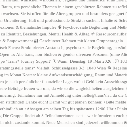
t Raum, um persönliche Themen in einem geschützten Rahmen zu reflek
 wachsen. Sie ist offen für alle Altersgruppen und besonders geeignet 
r Orientierung, Halt und professionelle Struktur suchen. Inhalte & Sch
lexionen & thematische Impulse 🧠 Psychosoziale Begleitung und Meth
 zu Identität, Beziehungen, Mental Health & Alltag 🌱 Ressourcenaufba
ge & Empowerment 🔐 Geschützter Rahmen mit klaren Gruppenregeln
sch Focus: Strukturierter Austausch, psychosoziale Begleitung, persönl
Open to: Alle trans, non-binären & gender-diversen Personen (ohne Alt
ppe "Trans* Journey Support" 🗓 Wann: Dienstag, 19 .Mai 2026 , 🕕 18:
atungsstelle trans* Vielfalt, Schlüsselgasse 3/3, 1040 Wien 🔁 Regelm
ag im Monat Kosten: kleine Aufwandsentschädigung, Raum und Materi
o je nach persönlicher finanzieller Lage, wobei Geld kein Ausschlussg
here Beiträge freuen wir uns, da wir so die Ungleichheiten ausgleichen 
nnerung: Teilnahme nur mit Anmeldung unter hello@transV.at, da die G
 stattfindet! Danke euch! Damit wir gut planen können: •⁠ ⁠Bitte melde 
erbindlich an •⁠ ⁠Absagen am selben Tag bis spätestens 12:00 Uhr •⁠ ⁠Pünkt
ig Die Gruppe findet ab 3 Teilnehmerinnen statt – wir informieren euch r
rmin nicht zustande kommt. Neue Menschen sind jederzeit willkommen 