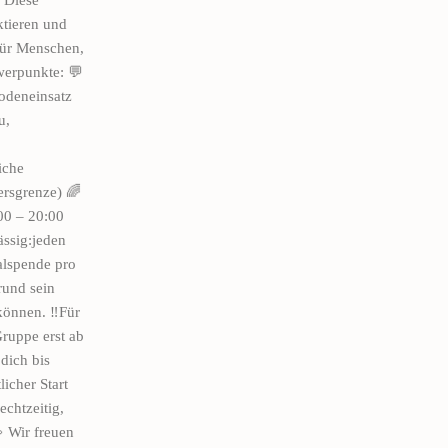
tieren und
für Menschen,
werpunkte: 💬
odeneinsatz
u,
iche
ersgrenze) 🌈
00 – 20:00
ässig:jeden
alspende pro
rund sein
können. ‼️Für
ruppe erst ab
dich bis
licher Start
echtzeitig,
 Wir freuen