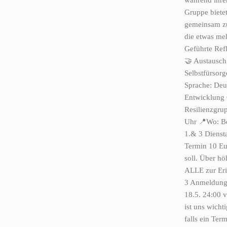
Gruppe biete
gemeinsam zu
die etwas meh
Geführte Ref
🤝 Austausch
Selbstfürsor
Sprache: Deut
Entwicklung 
Resilienzgru
Uhr 📍Wo: Ber
1.& 3 Dienst
Termin 10 Eur
soll. Über hö
ALLE zur Eri
3 Anmeldungen
18.5. 24:00 v
ist uns wicht
falls ein Te