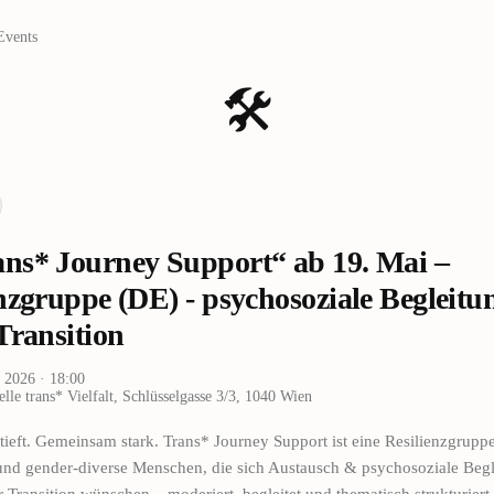
Events
🛠️
ans* Journey Support“ ab 19. Mai –
nzgruppe (DE) - psychosoziale Begleitu
Transition
i 2026
· 18:00
elle trans* Vielfalt, Schlüsselgasse 3/3, 1040 Wien
rtieft. Gemeinsam stark. Trans* Journey Support ist eine Resilienzgruppe
 und gender-diverse Menschen, die sich Austausch & psychosoziale Begl
 Transition wünschen – moderiert, begleitet und thematisch strukturiert