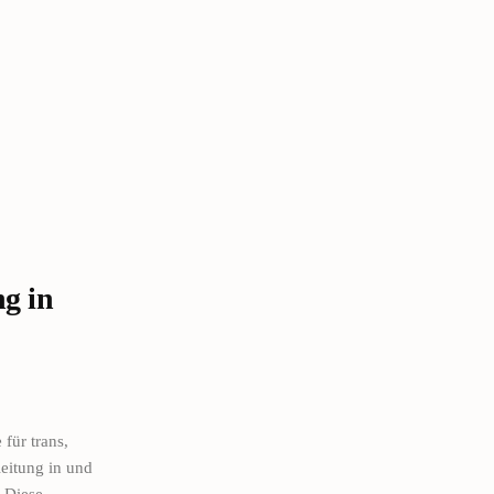
ng in
 für trans,
eitung in und
. Diese