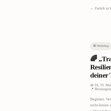
← Zurück zu 
🛠️
Workshop
🌈 „Tr
Resilie
deiner 
📅
Di, 19. Ma
📍
Beratungsst
Begleitet. Ve
nicht-binäre
während ihrer