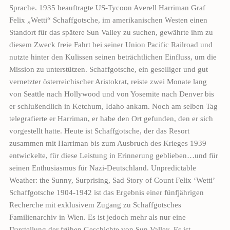
Sprache. 1935 beauftragte US-Tycoon Averell Harriman Graf
Felix „Wetti“ Schaffgotsche, im amerikanischen Westen einen
Standort für das spätere Sun Valley zu suchen, gewährte ihm zu
diesem Zweck freie Fahrt bei seiner Union Pacific Railroad und
nutzte hinter den Kulissen seinen beträchtlichen Einfluss, um die
Mission zu unterstützen. Schaffgotsche, ein geselliger und gut
vernetzter österreichischer Aristokrat, reiste zwei Monate lang
von Seattle nach Hollywood und von Yosemite nach Denver bis
er schlußendlich in Ketchum, Idaho ankam. Noch am selben Tag
telegrafierte er Harriman, er habe den Ort gefunden, den er sich
vorgestellt hatte. Heute ist Schaffgotsche, der das Resort
zusammen mit Harriman bis zum Ausbruch des Krieges 1939
entwickelte, für diese Leistung in Erinnerung geblieben…und für
seinen Enthusiasmus für Nazi-Deutschland. Unpredictable
Weather: the Sunny, Surprising, Sad Story of Count Felix ‘Wetti’
Schaffgotsche 1904-1942 ist das Ergebnis einer fünfjährigen
Recherche mit exklusivem Zugang zu Schaffgotsches
Familienarchiv in Wien. Es ist jedoch mehr als nur eine
Darstellung der frühen Geschichte von Sun Valley. Es ist