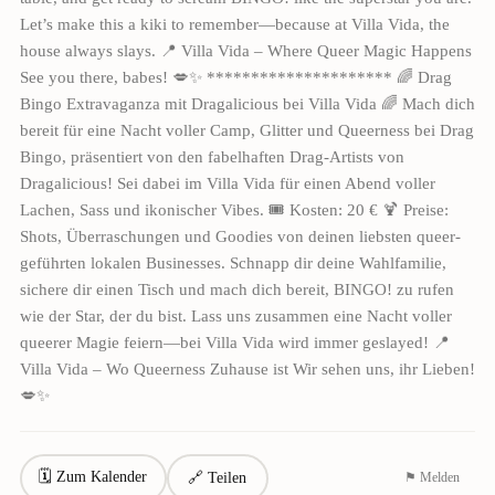
Let’s make this a kiki to remember—because at Villa Vida, the
house always slays. 📍 Villa Vida – Where Queer Magic Happens
See you there, babes! 💋✨ ********************* 🌈 Drag
Bingo Extravaganza mit Dragalicious bei Villa Vida 🌈 Mach dich
bereit für eine Nacht voller Camp, Glitter und Queerness bei Drag
Bingo, präsentiert von den fabelhaften Drag-Artists von
Dragalicious! Sei dabei im Villa Vida für einen Abend voller
Lachen, Sass und ikonischer Vibes. 🎟 Kosten: 20 € 🍹 Preise:
Shots, Überraschungen und Goodies von deinen liebsten queer-
geführten lokalen Businesses. Schnapp dir deine Wahlfamilie,
sichere dir einen Tisch und mach dich bereit, BINGO! zu rufen
wie der Star, der du bist. Lass uns zusammen eine Nacht voller
queerer Magie feiern—bei Villa Vida wird immer geslayed! 📍
Villa Vida – Wo Queerness Zuhause ist Wir sehen uns, ihr Lieben!
💋✨
🗓 Zum Kalender
🔗 Teilen
⚑ Melden