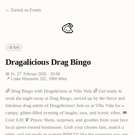
← Zurück zu Events
🎨
🎨
Arts
Dragalicious Drag Bingo
📅
Fr, 27. Februar 2026
· 20:00
📍
Linke Wienzeile 102, 1060 Wien
🌈 Drag Bingo with Dragalicious at Villa Vida 🌈 Get ready to
werk the night away at Drag Bingo, served up by the fierce and
fabulous drag artists of Dragalicious! Join us at Villa Vida for a
campy, glitter-filled evening of laughs, sass, and iconic vibes. 🎟
Cost: €20 🍹 Prizes: Shots, surprises, and goodies from your fave
local queer-owned businesses. Grab your chosen fam, snatch a
table, and get ready to scream BINGO! like the superstar you are.