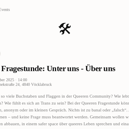
Events
🛠️
 Fragestunde: Unter uns - Über uns
ober 2025
· 14:00
hekstraße 24, 4840 Vöcklabruck
s so viele Buchstaben und Flaggen in der Queeren Community? Wie lebt 
? Wie fühlt es sich an Trans zu sein? Bei der Queeren Fragestunde könnt
n, anonym oder im kleinen Gespräch. Nichts ist zu banal oder „falsch“.
men – und keine Frage muss beantwortet werden. Gemeinsam wollen w
en abbauen, in einem safer space über queeres Leben sprechen und eina