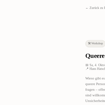
← Zurück zu 
🛠️
Workshop
Queere
📅
Sa, 4. Okt
📍
Hans Hatsc
Wieso gibt e
queere Person
fragen – offe
sind willkom
Unsicherheit